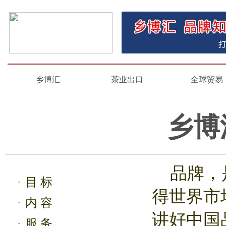
乡博汇
茶业出口
全球贸易
乡博
品牌，是
目 标
·
得世界市
内 容
·
讲好中国
服 务
·