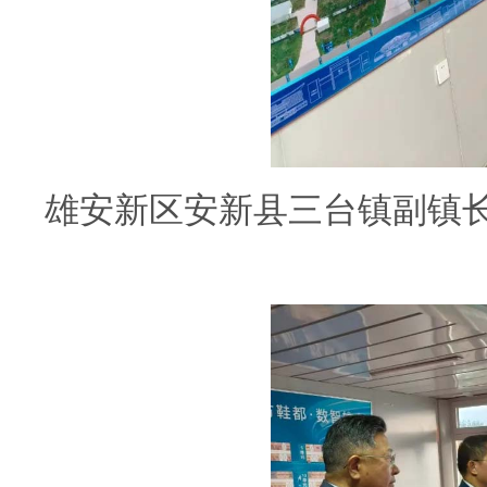
雄安新区安新县三台镇副镇