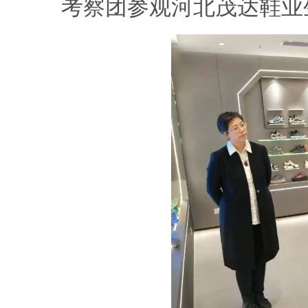
考察团参观河北茂达鞋业