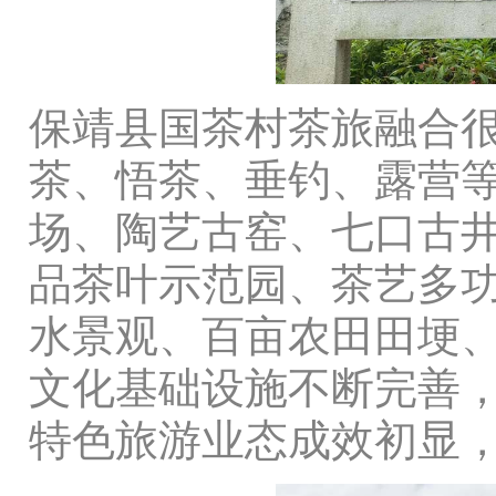
保靖县国茶村茶旅融合
茶、悟茶、垂钓、露营等
场、陶艺古窑、七口古
品茶叶示范园、茶艺多
水景观、百亩农田田埂
文化基础设施不断完善
特色旅游业态成效初显，2