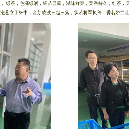
。绿茶，色泽绿润，锋苗显露，滋味鲜爽，栗香持久；红茶，天
冲泡悬立于杯中，金芽凌波三起三落，状若将军执剑，香若娇兰