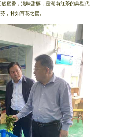
然蜜香，滋味甜醇，是湖南红茶的典型代
吐芬，甘如百花之蜜。