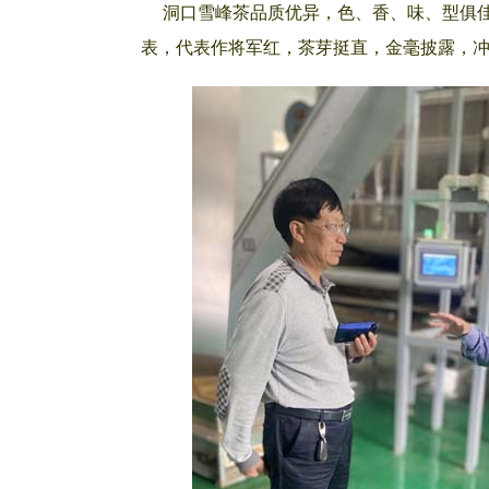
洞口雪峰茶品质优异，色、香、味、型俱佳
表，代表作将军红，茶芽挺直，金毫披露，