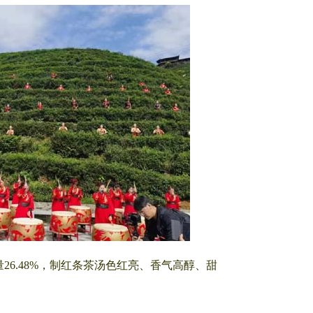
6.48%，制红条茶汤色红亮、香气高醇、甜