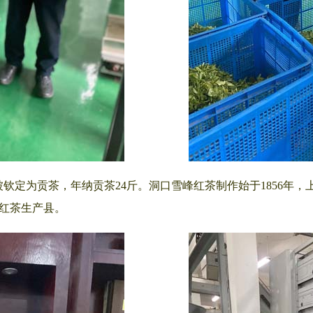
被钦定为贡茶，年纳贡茶24斤。洞口雪峰红茶制作始于1856年，
口红茶生产县。