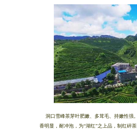
洞口雪峰茶芽叶肥嫩、多茸毛、持嫩性强。据湖
香明显，耐冲泡，为“湖红”之上品，制红碎