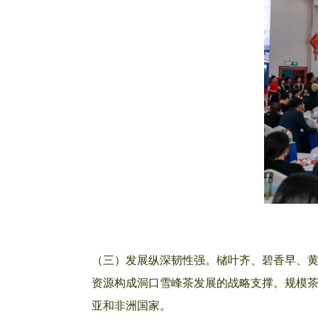
（三）发展纵深韧性强。槠叶齐、碧香早、黄
资源构成洞口雪峰茶发展的战略支撑。规模茶
亚和非洲国家。